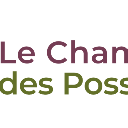
tions
Le jardin de Repainville
La ferme des Bruy