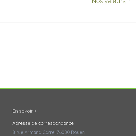
Onglet
Nos valeurs
suivant
En savoir +
Adresse de correspondance
8 rue Armand Carrel 76000 Rouen