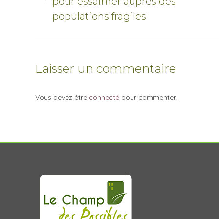
Onglet
pour essaimer auprès des
commentaire
précédent
populations fragiles
Laisser un commentaire
Vous devez être
connecté
pour commenter.