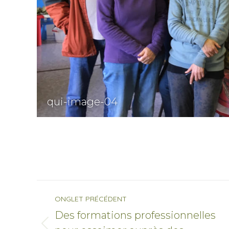
qui-image-04
Navigation
ONGLET PRÉCÉDENT
de
Des formations professionnelles