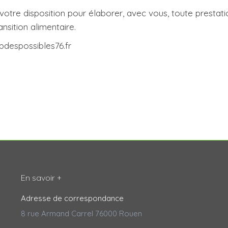
otre disposition pour élaborer, avec vous, toute prestati
nsition alimentaire.
pdespossibles76.fr
En savoir +
Adresse de correspondance
8 rue Armand Carrel 76000 Rouen