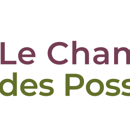
tions
Le jardin de Repainville
La ferme des Bruy