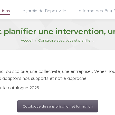
tions
Le jardin de Repainville
La ferme des Bruy
 planifier une intervention, u
Vous êtes ici :
Accueil
Construire avec vous et planifier…
al ou scolaire, une collectivité, une entreprise… Venez no
ous adaptons nos supports et notre approche.
ur le catalogue 2025.
Catalogue de sensibilisation et formation