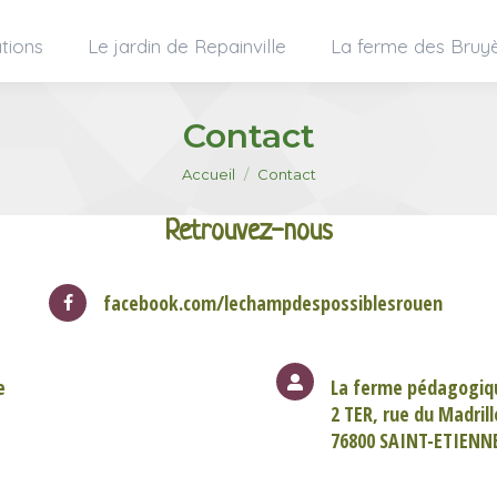
tions
Le jardin de Repainville
La ferme des Bruy
Contact
Vous êtes ici :
Accueil
Contact
Retrouvez-nous
facebook.com/lechampdespossiblesrouen
e
La ferme pédagogiqu
2 TER, rue du Madrill
76800 SAINT-ETIEN