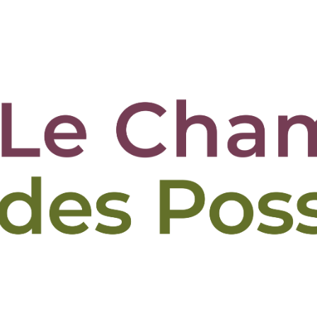
tions
Le jardin de Repainville
La ferme des Bruy