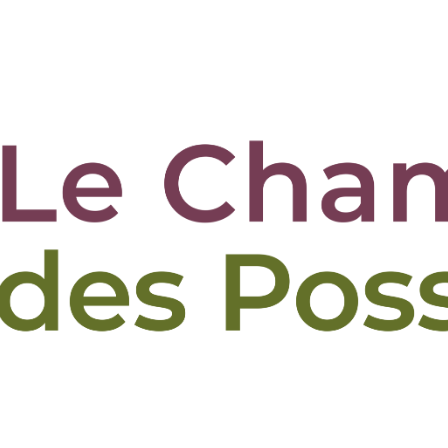
tions
Le jardin de Repainville
La ferme des Bruy