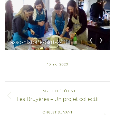
asso-histoire-part-2-01
13 mai 2020
Navigation
ONGLET PRÉCÉDENT
de
Onglet
Les Bruyères – Un projet collectif
précédent
commentaire
ONGLET SUIVANT