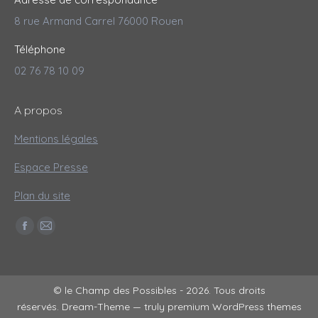
8 rue Armand Carrel 76000 Rouen
Téléphone
02 76 78 10 09
A propos
Mentions légales
Espace Presse
Plan du site
Trouvez nous sur :
Facebook
Mail
page
page
opens
opens
in
in
© le Champ des Possibles - 2026. Tous droits
réservés. Dream-Theme — truly
premium WordPress themes
new
new