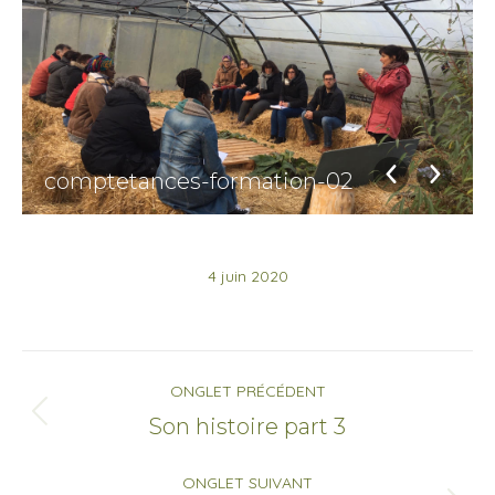
comptetances-formation-02
4 juin 2020
Navigation
ONGLET PRÉCÉDENT
de
Onglet
Son histoire part 3
précédent
commentaire
ONGLET SUIVANT